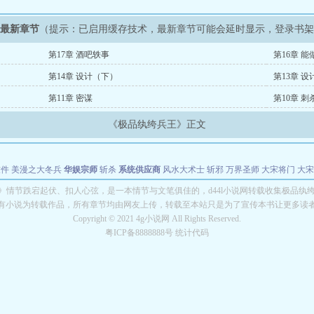
》最新章节
（提示：已启用缓存技术，最新章节可能会延时显示，登录书
第17章 酒吧轶事
第16章 
第14章 设计（下）
第13章 
第11章 密谋
第10章 刺
《极品纨绔兵王》正文
软件
美漫之大冬兵
华娱宗师
斩杀
系统供应商
风水大术士
斩邪
万界圣师
大宋将门
大宋
能巨星
绝对交易
全职武神
位面复制大师
华娱特效大亨
原始大厨王
怪物聊天群
某美漫
》情节跌宕起伏、扣人心弦，是一本情节与文笔俱佳的，d44l小说网转载收集极品纨
有小说为转载作品，所有章节均由网友上传，转载至本站只是为了宣传本书让更多读
长别打脸
Copyright © 2021 4g小说网 All Rights Reserved.
粤ICP备8888888号 统计代码