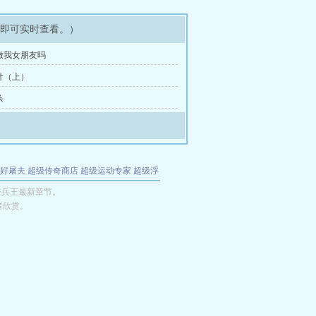
架即可实时查看。）
能做我女朋友吗
设计（上）
杀
好屠夫
超级传奇商店
超级运动专家
超级浮
的特工
我夺舍了魔皇
都市极品医仙
九天
酋
绔兵王最新章节。
者欣赏。