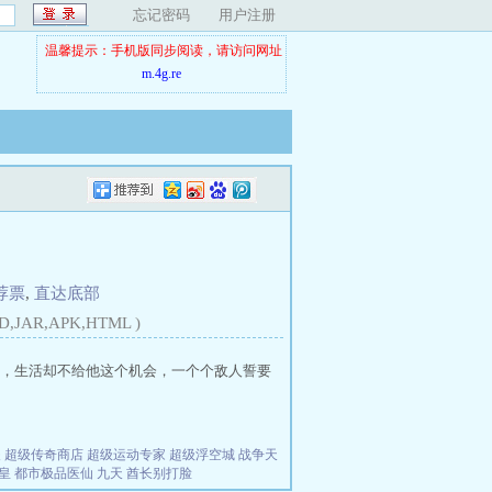
忘记密码
用户注册
温馨提示：手机版同步阅读，请访问网址
m.4g.re
荐票
,
直达底部
D,JAR,APK,HTML )
，生活却不给他这个机会，一个个敌人誓要
夫
超级传奇商店
超级运动专家
超级浮空城
战争天
皇
都市极品医仙
九天
酋长别打脸