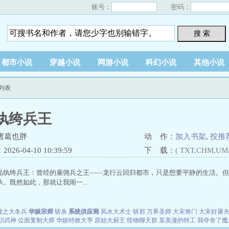
账号：
密码：
搜 索
都市小说
穿越小说
网游小说
科幻小说
其他小说
列表
纨绔兵王
诸葛也胖
动 作：
加入书架
,
投推
26-04-10 10:39:59
下 载：
(
TXT
,CHM,UM
品纨绔兵王：曾经的雇佣兵之王——龙行云回归都市，只是想要平静的生活。但
。既然如此，那就让我闹一...
漫之大冬兵
华娱宗师
斩杀
系统供应商
风水大术士
斩邪
万界圣师
大宋将门
大宋好屠
职武神
位面复制大师
华娱特效大亨
原始大厨王
怪物聊天群
某美漫的特工
我夺舍了魔