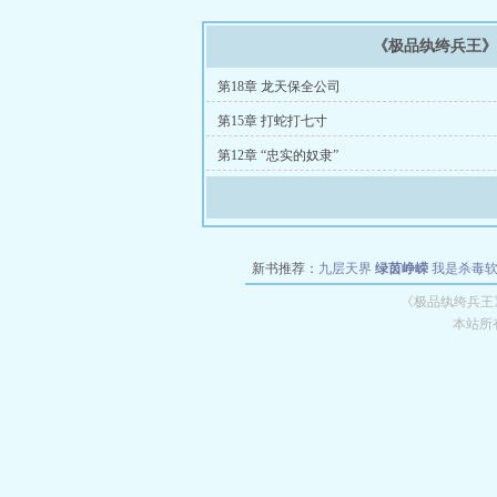
《极品纨绔兵王
第18章 龙天保全公司
第15章 打蛇打七寸
第12章 “忠实的奴隶”
新书推荐：
九层天界
绿茵峥嵘
我是杀毒
空城
战争天堂
混元道纪
教练万岁
都市全
《极品纨绔兵王
本站所