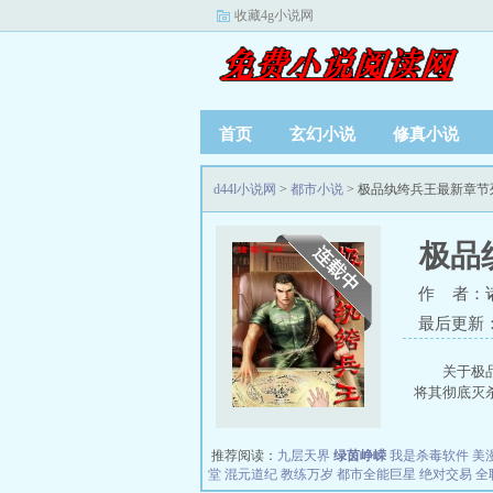
收藏4g小说网
首页
玄幻小说
修真小说
d44l小说网
>
都市小说
> 极品纨绔兵王最新章节
极品
作 者：
最后更新：20
关于极
将其彻底灭杀
推荐阅读：
九层天界
绿茵峥嵘
我是杀毒软件
美
堂
混元道纪
教练万岁
都市全能巨星
绝对交易
全