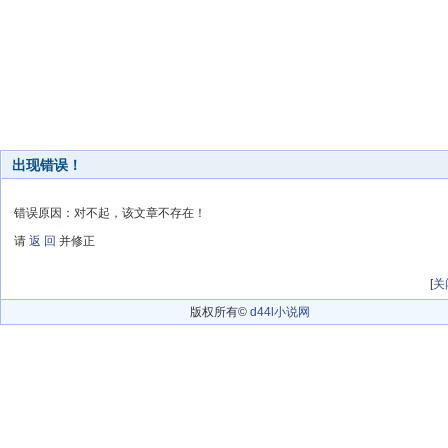
出现错误！
错误原因：对不起，该文章不存在！
请
返 回
并修正
[
关
版权所有©
d44l小说网