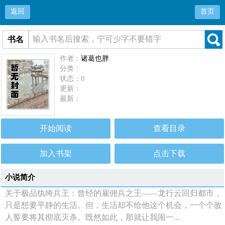
返回
首页
书名
作者：
诸葛也胖
分类：
状态：0
更新：
最新：
开始阅读
查看目录
加入书架
点击下载
小说简介
关于极品纨绔兵王：曾经的雇佣兵之王——龙行云回归都市，
只是想要平静的生活。但，生活却不给他这个机会，一个个敌
人誓要将其彻底灭杀。既然如此，那就让我闹一...