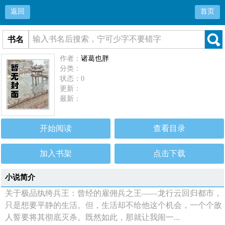
返回
首页
书名
作者：
诸葛也胖
分类：
状态：0
更新：
最新：
开始阅读
查看目录
加入书架
点击下载
小说简介
关于极品纨绔兵王：曾经的雇佣兵之王——龙行云回归都市，
只是想要平静的生活。但，生活却不给他这个机会，一个个敌
人誓要将其彻底灭杀。既然如此，那就让我闹一...