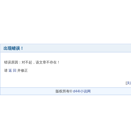
出现错误！
错误原因：对不起，该文章不存在！
请
返 回
并修正
[
关
版权所有©
d44l小说网