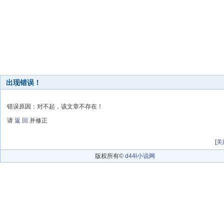
出现错误！
错误原因：对不起，该文章不存在！
请
返 回
并修正
[
关
版权所有©
d44l小说网