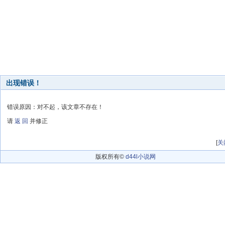
出现错误！
错误原因：对不起，该文章不存在！
请
返 回
并修正
[
关
版权所有©
d44l小说网