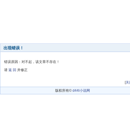
出现错误！
错误原因：对不起，该文章不存在！
请
返 回
并修正
[
关
版权所有©
d44l小说网