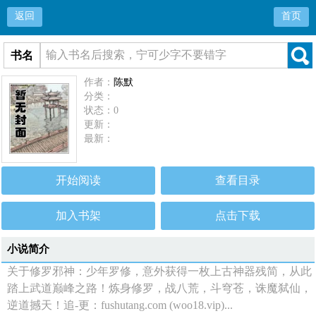
返回
首页
书名
作者：
陈默
分类：
状态：0
更新：
最新：
开始阅读
查看目录
加入书架
点击下载
小说简介
关于修罗邪神：少年罗修，意外获得一枚上古神器残简，从此
踏上武道巅峰之路！炼身修罗，战八荒，斗穹苍，诛魔弑仙，
逆道撼天！追-更：fushutang.com (woo18.vip)...