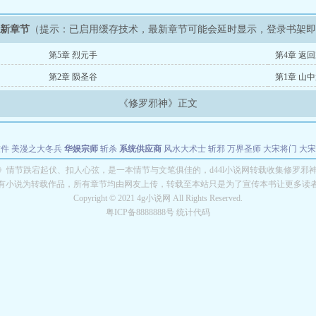
最新章节
（提示：已启用缓存技术，最新章节可能会延时显示，登录书架
第5章 烈元手
第4章 返
第2章 陨圣谷
第1章 山
《修罗邪神》正文
软件
美漫之大冬兵
华娱宗师
斩杀
系统供应商
风水大术士
斩邪
万界圣师
大宋将门
大宋
能巨星
绝对交易
全职武神
位面复制大师
华娱特效大亨
原始大厨王
怪物聊天群
某美漫
》情节跌宕起伏、扣人心弦，是一本情节与文笔俱佳的，d44l小说网转载收集修罗邪
有小说为转载作品，所有章节均由网友上传，转载至本站只是为了宣传本书让更多读
长别打脸
Copyright © 2021 4g小说网 All Rights Reserved.
粤ICP备8888888号 统计代码