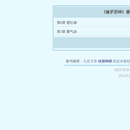
《修罗邪神》
第6章 楚红绫
第3章 聚气诀
新书推荐：
九层天界
绿茵峥嵘
我是杀毒
空城
战争天堂
混元道纪
教练万岁
都市全
《修罗邪神
本站所