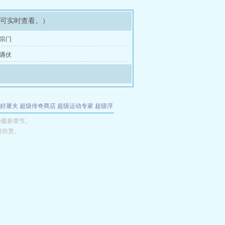
即可实时查看。）
回宗门
中遇伏
好屠夫
超级传奇商店
超级运动专家
超级浮
的特工
我夺舍了魔皇
都市极品医仙
九天
酋
神最新章节。
者欣赏。