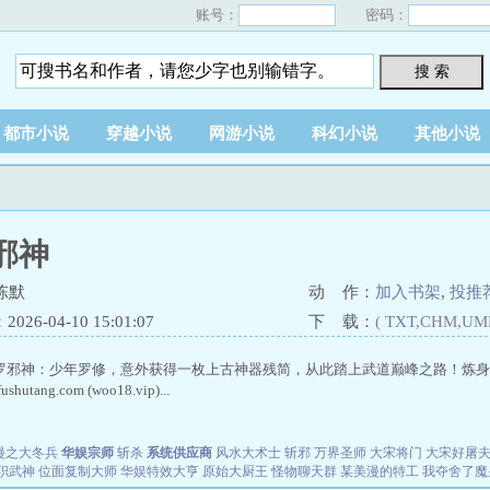
账号：
密码：
搜 索
都市小说
穿越小说
网游小说
科幻小说
其他小说
邪神
陈默
动 作：
加入书架
,
投推
26-04-10 15:01:07
下 载：
(
TXT
,CHM,UM
罗邪神：少年罗修，意外获得一枚上古神器残简，从此踏上武道巅峰之路！炼身
utang.com (woo18.vip)...
漫之大冬兵
华娱宗师
斩杀
系统供应商
风水大术士
斩邪
万界圣师
大宋将门
大宋好屠
职武神
位面复制大师
华娱特效大亨
原始大厨王
怪物聊天群
某美漫的特工
我夺舍了魔