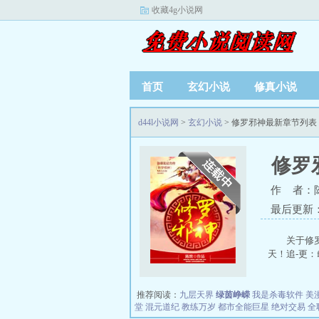
收藏4g小说网
首页
玄幻小说
修真小说
d44l小说网
>
玄幻小说
> 修罗邪神最新章节列表
修罗
作 者：
最后更新：20
关于修
天！追-更：fush
推荐阅读：
九层天界
绿茵峥嵘
我是杀毒软件
美
堂
混元道纪
教练万岁
都市全能巨星
绝对交易
全