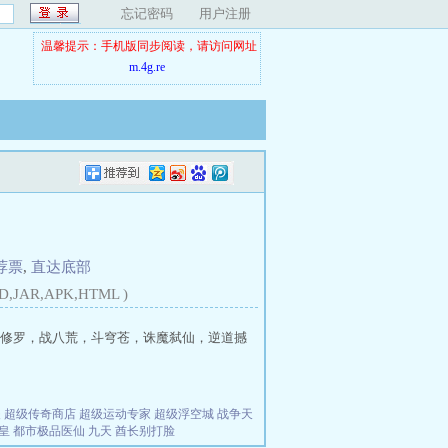
忘记密码
用户注册
温馨提示：手机版同步阅读，请访问网址
m.4g.re
荐票
,
直达底部
D,JAR,APK,HTML )
修罗，战八荒，斗穹苍，诛魔弑仙，逆道撼
夫
超级传奇商店
超级运动专家
超级浮空城
战争天
皇
都市极品医仙
九天
酋长别打脸