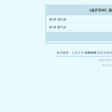
《修罗邪神》
第6章 楚红绫
第3章 聚气诀
新书推荐：
九层天界
绿茵峥嵘
我是杀毒
空城
战争天堂
混元道纪
教练万岁
都市全
《修罗邪神
本站所