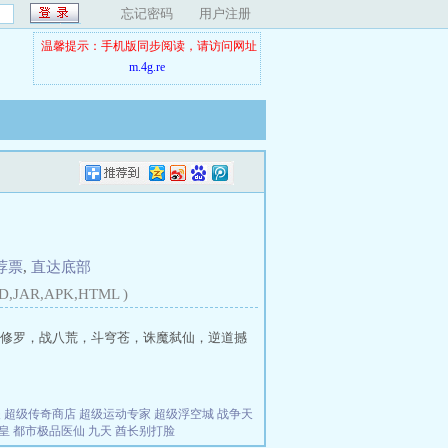
忘记密码
用户注册
温馨提示：手机版同步阅读，请访问网址
m.4g.re
荐票
,
直达底部
D,JAR,APK,HTML )
修罗，战八荒，斗穹苍，诛魔弑仙，逆道撼
夫
超级传奇商店
超级运动专家
超级浮空城
战争天
皇
都市极品医仙
九天
酋长别打脸