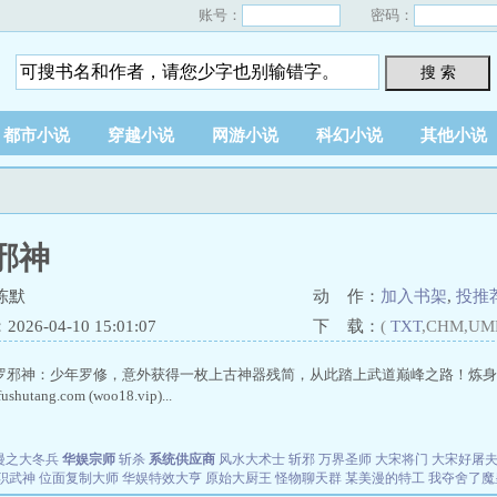
账号：
密码：
搜 索
都市小说
穿越小说
网游小说
科幻小说
其他小说
邪神
陈默
动 作：
加入书架
,
投推
26-04-10 15:01:07
下 载：
(
TXT
,CHM,UM
罗邪神：少年罗修，意外获得一枚上古神器残简，从此踏上武道巅峰之路！炼身
utang.com (woo18.vip)...
漫之大冬兵
华娱宗师
斩杀
系统供应商
风水大术士
斩邪
万界圣师
大宋将门
大宋好屠
职武神
位面复制大师
华娱特效大亨
原始大厨王
怪物聊天群
某美漫的特工
我夺舍了魔