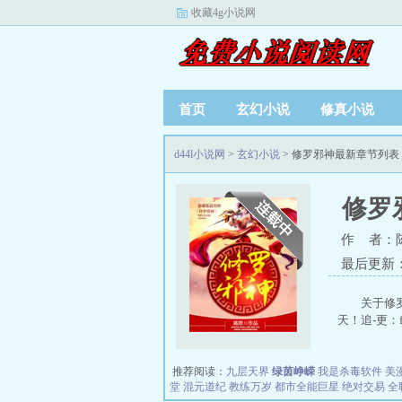
收藏4g小说网
首页
玄幻小说
修真小说
d44l小说网
>
玄幻小说
> 修罗邪神最新章节列表
修罗
作 者：
最后更新：20
关于修
天！追-更：fush
推荐阅读：
九层天界
绿茵峥嵘
我是杀毒软件
美
堂
混元道纪
教练万岁
都市全能巨星
绝对交易
全