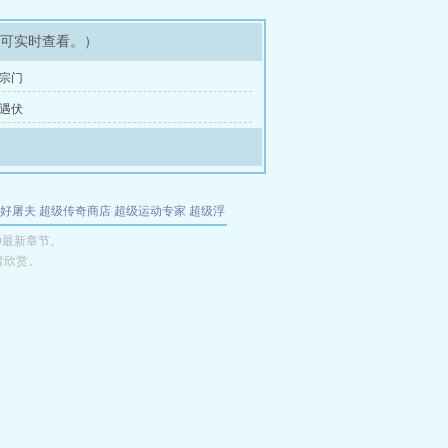
即可实时查看。）
回宗门
中遇伏
好屠夫
超级传奇商店
超级运动专家
超级浮
的特工
我夺舍了魔皇
都市极品医仙
九天
酋
神最新章节。
者欣赏。