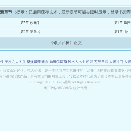
最新章节
（提示：已启用缓存技术，最新章节可能会延时显示，登录书架
第5章 烈元手
第4章 返
第2章 陨圣谷
第1章 山
《修罗邪神》正文
软件
美漫之大冬兵
华娱宗师
斩杀
系统供应商
风水大术士
斩邪
万界圣师
大宋将门
大宋
能巨星
绝对交易
全职武神
位面复制大师
华娱特效大亨
原始大厨王
怪物聊天群
某美漫
》情节跌宕起伏、扣人心弦，是一本情节与文笔俱佳的，d44l小说网转载收集修罗邪
有小说为转载作品，所有章节均由网友上传，转载至本站只是为了宣传本书让更多读
长别打脸
Copyright © 2021 4g小说网 All Rights Reserved.
粤ICP备8888888号 统计代码