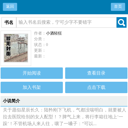
返回
首页
书名
作者：
小酒轻狂
分类：
状态：0
更新：
最新：
开始阅读
查看目录
加入书架
点击下载
小说简介
关于愿似星辰长久：陆矜刚下飞机，气都没喘明白，就要被人
拉去医院给别的女人配型！？脾气上来，将行李箱往地上‘一
跺’！不管机场人来人往，嚷了一嗓子：“可以...