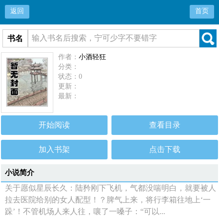
返回
首页
书名
作者：
小酒轻狂
分类：
状态：0
更新：
最新：
开始阅读
查看目录
加入书架
点击下载
小说简介
关于愿似星辰长久：陆矜刚下飞机，气都没喘明白，就要被人
拉去医院给别的女人配型！？脾气上来，将行李箱往地上‘一
跺’！不管机场人来人往，嚷了一嗓子：“可以...