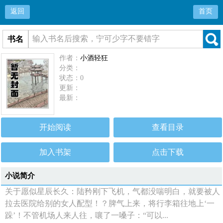
返回
首页
书名
作者：
小酒轻狂
分类：
状态：0
更新：
最新：
开始阅读
查看目录
加入书架
点击下载
小说简介
关于愿似星辰长久：陆矜刚下飞机，气都没喘明白，就要被人
拉去医院给别的女人配型！？脾气上来，将行李箱往地上‘一
跺’！不管机场人来人往，嚷了一嗓子：“可以...