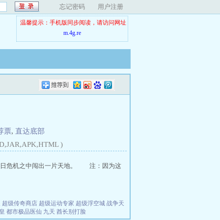
忘记密码
用户注册
温馨提示：手机版同步阅读，请访问网址
m.4g.re
荐票
,
直达底部
D,JAR,APK,HTML )
末日危机之中闯出一片天地。 注：因为这
夫
超级传奇商店
超级运动专家
超级浮空城
战争天
皇
都市极品医仙
九天
酋长别打脸