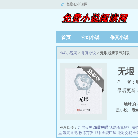
收藏4g小说网
首页
玄幻小说
修真小说
d44l小说网
>
修真小说
> 无垠最新章节列表
无垠
作 者：
最后更新：20
地球的
是小说，老虎
推荐阅读：
九层天界
绿茵峥嵘
我是杀毒软件
美
堂
混元道纪
教练万岁
都市全能巨星
绝对交易
全