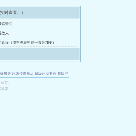
可实时查看。）
锻炼疑问
遇故人
的真谛（盟主鸿蒙初辟一青莲加更）
好屠夫
超级传奇商店
超级运动专家
超级浮
的特工
我夺舍了魔皇
都市极品医仙
九天
酋
新章节。
者欣赏。