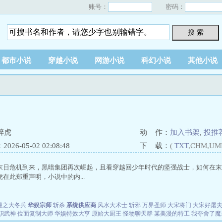
账号：
密码：
搜 索
都市小说
穿越小说
网游小说
科幻小说
其他小说
醉虎
动 作：
加入书架
,
投推
26-05-02 02:08:48
下 载：
(
TXT
,CHM,UM
末日危机到来，黑暗集团再次崛起，且看穿越回少年时代的坚强战士，如何在
在此郑重声明，小说中的内...
漫之大冬兵
华娱宗师
斩杀
系统供应商
风水大术士
斩邪
万界圣师
大宋将门
大宋好屠
职武神
位面复制大师
华娱特效大亨
原始大厨王
怪物聊天群
某美漫的特工
我夺舍了魔