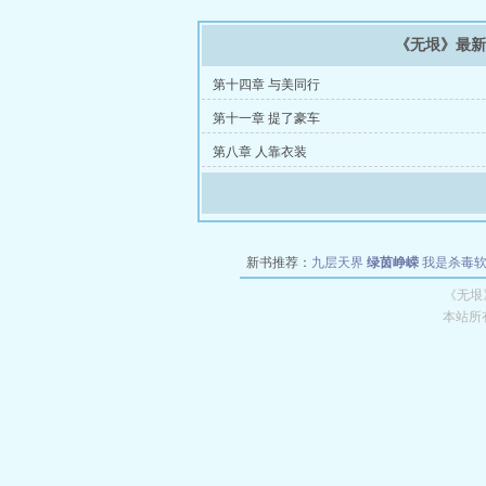
《无垠》最
第十四章 与美同行
第十一章 提了豪车
第八章 人靠衣装
新书推荐：
九层天界
绿茵峥嵘
我是杀毒
空城
战争天堂
混元道纪
教练万岁
都市全
《无垠
本站所