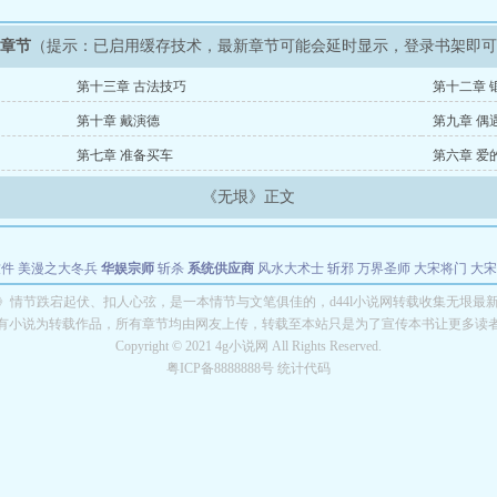
新章节
（提示：已启用缓存技术，最新章节可能会延时显示，登录书架即
第十三章 古法技巧
第十二章 
第十章 戴演德
第九章 偶
第七章 准备买车
第六章 爱
《无垠》正文
软件
美漫之大冬兵
华娱宗师
斩杀
系统供应商
风水大术士
斩邪
万界圣师
大宋将门
大宋
能巨星
绝对交易
全职武神
位面复制大师
华娱特效大亨
原始大厨王
怪物聊天群
某美漫
》情节跌宕起伏、扣人心弦，是一本情节与文笔俱佳的，d44l小说网转载收集无垠最
有小说为转载作品，所有章节均由网友上传，转载至本站只是为了宣传本书让更多读
长别打脸
Copyright © 2021 4g小说网 All Rights Reserved.
粤ICP备8888888号 统计代码