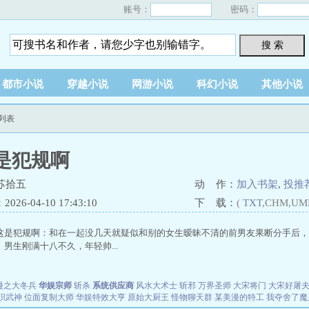
账号：
密码：
搜 索
都市小说
穿越小说
网游小说
科幻小说
其他小说
列表
是犯规啊
苏拾五
动 作：
加入书架
,
投推
26-04-10 17:43:10
下 载：
(
TXT
,CHM,UM
这是犯规啊：和在一起没几天就疑似和别的女生暧昧不清的前男友果断分手后，
男生刚满十八不久，年轻帅...
漫之大冬兵
华娱宗师
斩杀
系统供应商
风水大术士
斩邪
万界圣师
大宋将门
大宋好屠
职武神
位面复制大师
华娱特效大亨
原始大厨王
怪物聊天群
某美漫的特工
我夺舍了魔