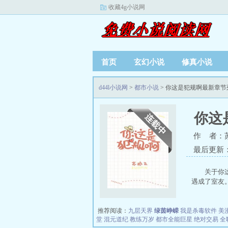
收藏4g小说网
首页
玄幻小说
修真小说
d44l小说网
>
都市小说
> 你这是犯规啊最新章节
你这
作 者：
最后更新：20
关于你
遇成了室友。
推荐阅读：
九层天界
绿茵峥嵘
我是杀毒软件
美
堂
混元道纪
教练万岁
都市全能巨星
绝对交易
全