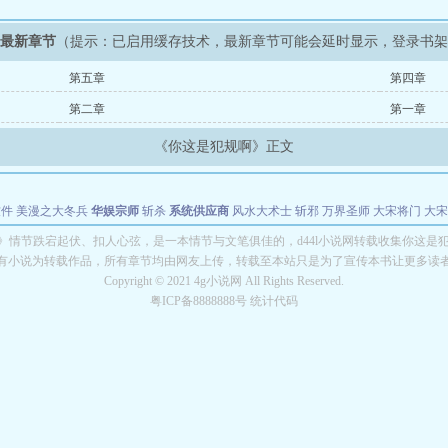
》最新章节
（提示：已启用缓存技术，最新章节可能会延时显示，登录书
第五章
第四章
第二章
第一章
《你这是犯规啊》正文
软件
美漫之大冬兵
华娱宗师
斩杀
系统供应商
风水大术士
斩邪
万界圣师
大宋将门
大宋
能巨星
绝对交易
全职武神
位面复制大师
华娱特效大亨
原始大厨王
怪物聊天群
某美漫
》情节跌宕起伏、扣人心弦，是一本情节与文笔俱佳的，d44l小说网转载收集你这是
有小说为转载作品，所有章节均由网友上传，转载至本站只是为了宣传本书让更多读
长别打脸
Copyright © 2021 4g小说网 All Rights Reserved.
粤ICP备8888888号 统计代码