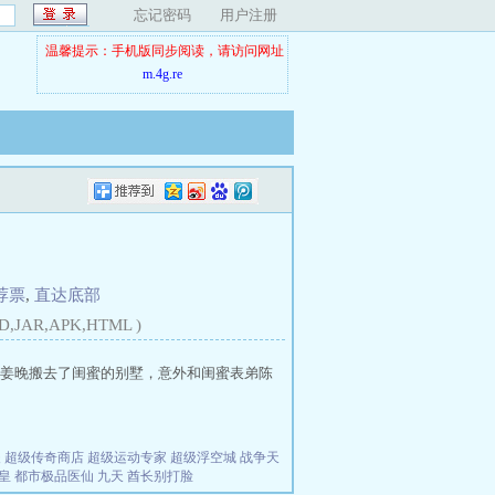
忘记密码
用户注册
温馨提示：手机版同步阅读，请访问网址
m.4g.re
荐票
,
直达底部
D,JAR,APK,HTML )
姜晚搬去了闺蜜的别墅，意外和闺蜜表弟陈
夫
超级传奇商店
超级运动专家
超级浮空城
战争天
皇
都市极品医仙
九天
酋长别打脸