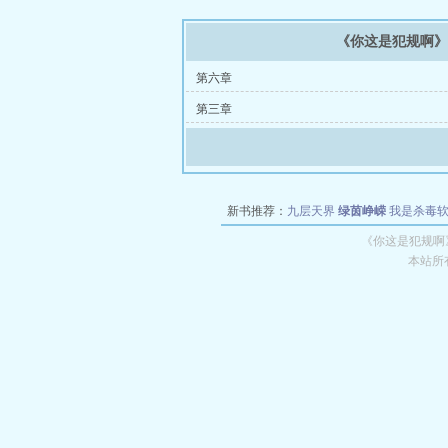
《你这是犯规啊
第六章
第三章
新书推荐：
九层天界
绿茵峥嵘
我是杀毒
空城
战争天堂
混元道纪
教练万岁
都市全
《你这是犯规啊
本站所