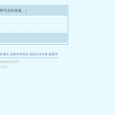
架即可实时查看。）
好屠夫
超级传奇商店
超级运动专家
超级浮
的特工
我夺舍了魔皇
都市极品医仙
九天
酋
犯规啊最新章节。
者欣赏。