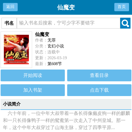
仙魔变
返回
首页
书名
仙魔变
作者：
无罪
分类：
玄幻小说
状态：连载中
更新：2026-03-19
最新：
第608节
开始阅读
查看目录
加入书架
点击下载
小说简介
六十年前，一位中年大叔带着一条长得像癞皮狗一样的麒麟
和一只长得像鸭子一样的鸳鸯第一次走入了中州皇城。那一
年，这个中年大叔穿过了山海主脉，穿过了四季平原...