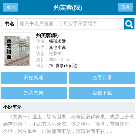
灼芙蓉(限)
返回
首页
书名
灼芙蓉(限)
作者：
獨孤求愛
分类：
其他小说
状态：连载中
更新：2025-12-25
最新：
75. 喜事(H)(完)
开始阅读
查看目录
加入书架
点击下载
小说简介
《文案一》世上，皆有因果，種善因必得善果。應是上蒼念
她存分善心，不忍其入生死海。使之重生。前世，苦海浮沉。
今世，浴火重生。出淤泥而不染，濯清漣而不妖，...