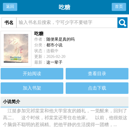
吃糖
返回
首页
书名
吃糖
作者：
随便果是真的吗
分类：
都市小说
状态：连载中
更新：2026-02-20
最新：
这一辈子
开始阅读
查看目录
加入书架
点击下载
小说简介
江挺参加完祁棠棠和他大学室友的婚礼，一觉醒来，回到了
高二。 这个时候，祁棠棠还寄住在他家。 以前，他很烦这
个脑袋不聪明的惹祸精。把他平静的生活搅得一团糟，...