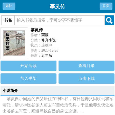
慕灵传
返回
首页
书名
慕灵传
作者：
雨濛
分类：
修真小说
状态：连载中
更新：2025-12-26
最新：
五年后
开始阅读
查看目录
加入书架
点击下载
小说简介
慕灵自小同她的养父居住在神医谷，有日他养父因收到将军
请託，请求神医谷派人前去军营救治伤兵，于是他养父便让她
出谷前去军营，顺道寻找自己的身世之谜。...