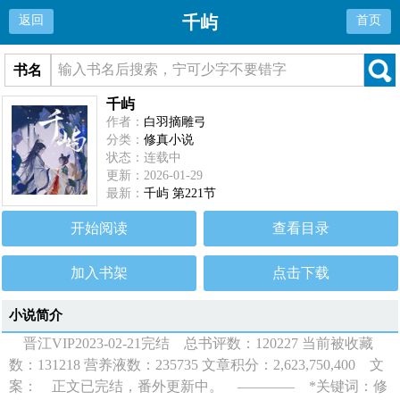
千屿
返回
首页
书名
千屿
作者：
白羽摘雕弓
分类：
修真小说
状态：连载中
更新：2026-01-29
最新：
千屿 第221节
开始阅读
查看目录
加入书架
点击下载
小说简介
晋江VIP2023-02-21完结 总书评数：120227 当前被收藏
数：131218 营养液数：235735 文章积分：2,623,750,400 文
案： 正文已完结，番外更新中。 ———— *关键词：修