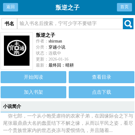
叛逆之子
返回
首页
书名
叛逆之子
作者：
shirman
分类：
穿越小说
状态：连载中
更新：2026-01-16
最新：
最终回：晴耕
开始阅读
查看目录
加入书架
点击下载
小说简介
弥七郎，一个从小饱受虐待的农家子弟，在因缘际会之下与
尾张最鼎鼎大名的蠢蛋结下不解之缘，从而以平民之姿，看尽
一个贵族世家内的世态炎凉与爱恨情仇，并且随着...