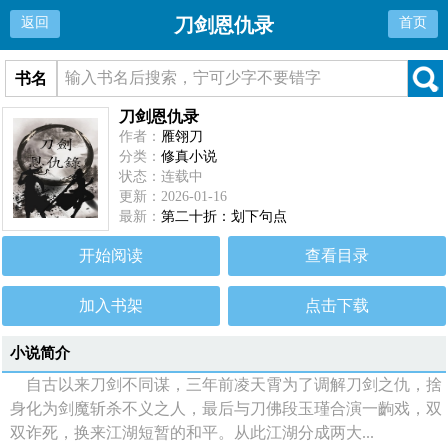
刀剑恩仇录
返回
首页
书名
刀剑恩仇录
作者：
雁翎刀
分类：
修真小说
状态：连载中
更新：2026-01-16
最新：
第二十折：划下句点
开始阅读
查看目录
加入书架
点击下载
小说简介
自古以来刀剑不同谋，三年前凌天霄为了调解刀剑之仇，捨
身化为剑魔斩杀不义之人，最后与刀佛段玉瑾合演一齣戏，双
双诈死，换来江湖短暂的和平。从此江湖分成两大...