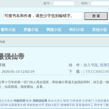
账号：
密码：
搜 索
都市小说
穿越小说
网游小说
科幻小说
其他小说
列表
最强仙帝
草根
动 作：
加入书架
,
投推
26-01-14 12:02:19
下 载：
(
TXT
,CHM,UM
行界十万年的第一宗门传人再次现世，带给修行界漫天血雨的同时，却又是一线
，仙若阻我，我便屠仙，且看...
漫之大冬兵
华娱宗师
斩杀
系统供应商
风水大术士
斩邪
万界圣师
大宋将门
大宋好屠
职武神
位面复制大师
华娱特效大亨
原始大厨王
怪物聊天群
某美漫的特工
我夺舍了魔