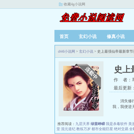
收藏4g小说网
首页
玄幻小说
修真小说
d44l小说网
>
玄幻小说
> 史上最强仙帝最新章节
史上
作 者：
最后更新：20
消失修
我，我便逆天
推荐阅读：
九层天界
绿茵峥嵘
我是杀毒软件
美
堂
混元道纪
教练万岁
都市全能巨星
绝对交易
全