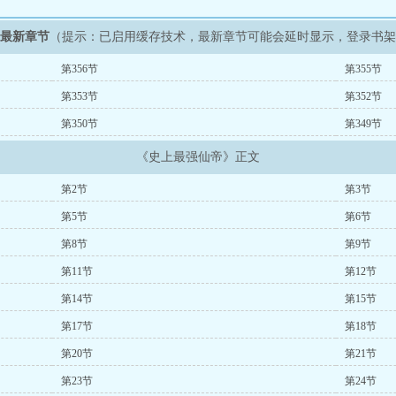
》最新章节
（提示：已启用缓存技术，最新章节可能会延时显示，登录书
第356节
第355节
第353节
第352节
第350节
第349节
《史上最强仙帝》正文
第2节
第3节
第5节
第6节
第8节
第9节
第11节
第12节
第14节
第15节
第17节
第18节
第20节
第21节
第23节
第24节