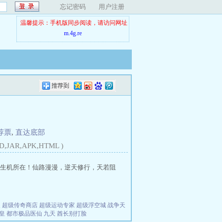
忘记密码
用户注册
温馨提示：手机版同步阅读，请访问网址
m.4g.re
荐票
,
直达底部
D,JAR,APK,HTML )
生机所在！仙路漫漫，逆天修行，天若阻
夫
超级传奇商店
超级运动专家
超级浮空城
战争天
皇
都市极品医仙
九天
酋长别打脸