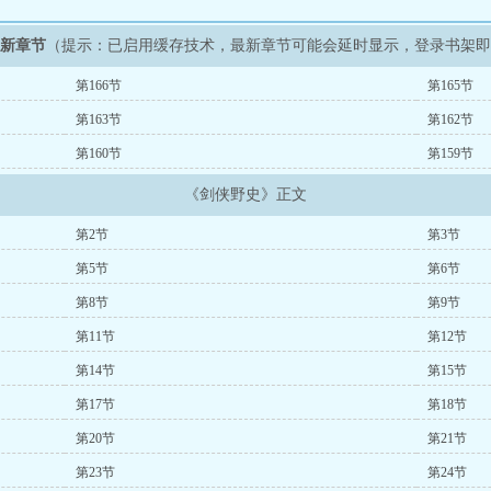
最新章节
（提示：已启用缓存技术，最新章节可能会延时显示，登录书架
第166节
第165节
第163节
第162节
第160节
第159节
《剑侠野史》正文
第2节
第3节
第5节
第6节
第8节
第9节
第11节
第12节
第14节
第15节
第17节
第18节
第20节
第21节
第23节
第24节