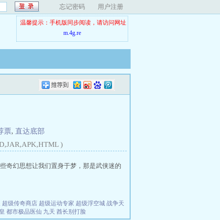
忘记密码
用户注册
温馨提示：手机版同步阅读，请访问网址
m.4g.re
荐票
,
直达底部
D,JAR,APK,HTML )
些奇幻思想让我们置身于梦，那是武侠迷的
夫
超级传奇商店
超级运动专家
超级浮空城
战争天
皇
都市极品医仙
九天
酋长别打脸