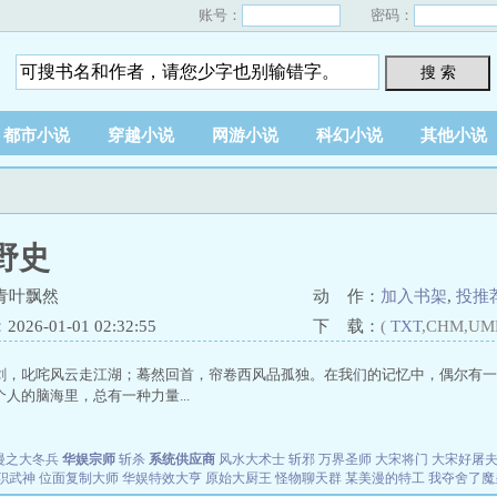
账号：
密码：
搜 索
都市小说
穿越小说
网游小说
科幻小说
其他小说
野史
青叶飘然
动 作：
加入书架
,
投推
26-01-01 02:32:55
下 载：
(
TXT
,CHM,UM
剑，叱咤风云走江湖；蓦然回首，帘卷西风品孤独。在我们的记忆中，偶尔有一
人的脑海里，总有一种力量...
漫之大冬兵
华娱宗师
斩杀
系统供应商
风水大术士
斩邪
万界圣师
大宋将门
大宋好屠
职武神
位面复制大师
华娱特效大亨
原始大厨王
怪物聊天群
某美漫的特工
我夺舍了魔