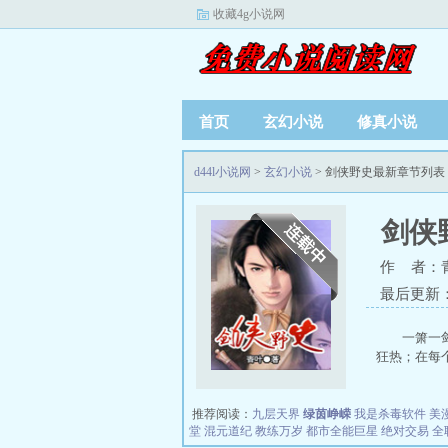
收藏4g小说网
首页
玄幻小说
修真小说
d44l小说网
>
玄幻小说
> 剑侠野史最新章节列表
剑侠
作 者：
最后更新：20
一箫一
狂热；在每个
推荐阅读：
九层天界
绿茵峥嵘
我是杀毒软件
美
堂
混元道纪
教练万岁
都市全能巨星
绝对交易
全