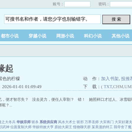
账号：
密码：
搜 索
都市小说
穿越小说
网游小说
科幻小说
其他小说
缘起
紫色的柠檬
动 作：
加入书架
,
投推
26-01-01 01:09:49
下 载：
(
TXT
,CHM,UM
，便才智尽失？ 没去灵力，便任人宰割？ 错！ 她照样口才过人、冰雪聪明、武功..
？...
漫之大冬兵
华娱宗师
斩杀
系统供应商
风水大术士
斩邪
万界圣师
大宋将门
大宋好屠
职武神
位面复制大师
华娱特效大亨
原始大厨王
怪物聊天群
某美漫的特工
我夺舍了魔