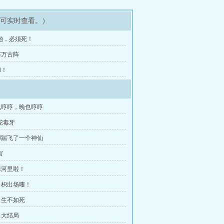
即可实时查看。）
她，必须死！
布万古阵
和！
也哼哼，晚也哼哼
蛇毒牙
脚踹飞了一个神仙
宫
掉河里啦！
白枳出场嘍！
）生不如死
）大结局