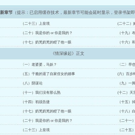
最新章节
（提示：已启用缓存技术，最新章节可能会延时显示，登录书架
（二十三）上皇境
(二十二）
（二十）我是你的 or 你是我的？
（十九）
（十七）奶兇奶兇的瞪了他一眼
（十六）
《情深缘起》正文
〈一〉老婆婆，马妖？
〈二〉早
（五）干脆的退了自家侄女的婚事
(六）百步
（八）阴谋论
（九）一
（十一）我们没有那么熟
(十二）天
（十四）初战告捷
（十五）
（十七）奶兇奶兇的瞪了他一眼
（十八）
（二十）我是你的 or 你是我的？
（二十一
（二十三）上皇境
（二十五