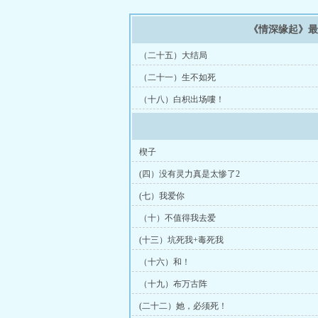
《情深缘起》
（二十五）大结局
（二十一）生不如死
（十八）白枳出场嘍！
楔子
(四）没有灵力真是太惨了2
(七）我爱你
（十）不值得我去爱
(十三）坑死我+毒死我
（十六）和！
（十九）布万古阵
(二十二）她，必须死！