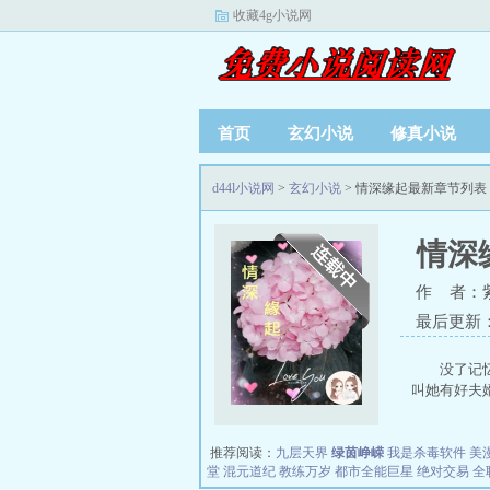
收藏4g小说网
首页
玄幻小说
修真小说
d44l小说网
>
玄幻小说
> 情深缘起最新章节列表
情深
作 者：
最后更新：20
没了记忆
叫她有好夫婿呢
推荐阅读：
九层天界
绿茵峥嵘
我是杀毒软件
美
堂
混元道纪
教练万岁
都市全能巨星
绝对交易
全