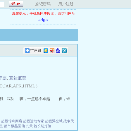
忘记密码
用户注册
温馨提示：手机版同步阅读，请访问网址
m.4g.re
荐票
,
直达底部
D,JAR,APK,HTML )
....咳，一点也不卓越...... 但，谁
夫
超级传奇商店
超级运动专家
超级浮空城
战争天
皇
都市极品医仙
九天
酋长别打脸