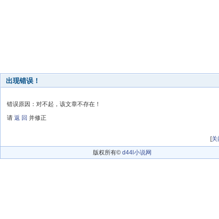
出现错误！
错误原因：对不起，该文章不存在！
请
返 回
并修正
[
关
版权所有©
d44l小说网