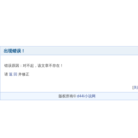
出现错误！
错误原因：对不起，该文章不存在！
请
返 回
并修正
[
关
版权所有©
d44l小说网