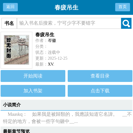
春疲吊生
返回
首页
书名
春疲吊生
作者：
岑徽
分类：
状态：连载中
更新：2025-12-25
最新：
XV.
开始阅读
查看目录
加入书架
点击下载
小说简介
Maaskq： 如果我是被歸類的，我應該知道它名諱。 __不
特定的地方，會被一些字句砸中__...
最新章节预览